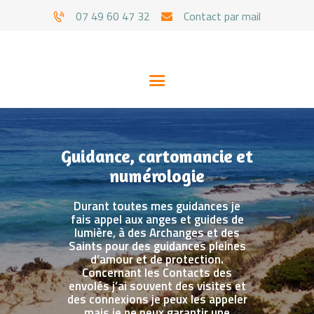
07 49 60 47 32
Contact par mail
Guidance, cartomancie et
numérologie
Durant toutes mes guidances je
fais appel aux anges et guides de
lumière, à des Archanges et des
CYNTHIA
Saints pour des guidances pleines
d’amour et de protection.
SOINS
Concernant les Contacts des
envolés j’ai souvent des visites et
GUIDANCES
des connexions je peux les appeler
mais je ne peux garantir une