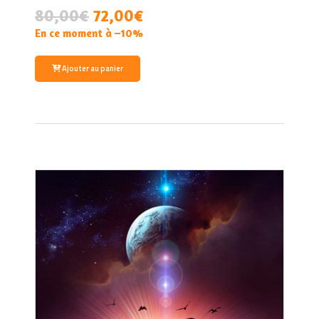
80,00
€
72,00€
En ce moment à –10%
Ajouter au panier