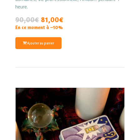
heure.
90,00
€
81,00€
En ce moment à –10%
Ajouter au panier